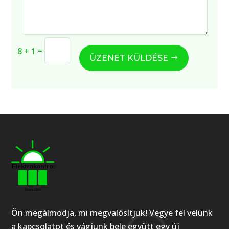
=
8 + 1
ÜZENET KÜLDÉSE
Ön megálmodja, mi megvalósítjuk! Vegye fel velünk
a kapcsolatot és vágjunk bele együtt egy új